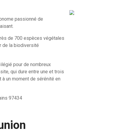
gronome passionné de
aisant.
 près de 700 espèces végétales
 de la biodiversité
ivilégié pour de nombreux
ite, qui dure entre une et trois
 et à un moment de sérénité en
Bains 97434
union