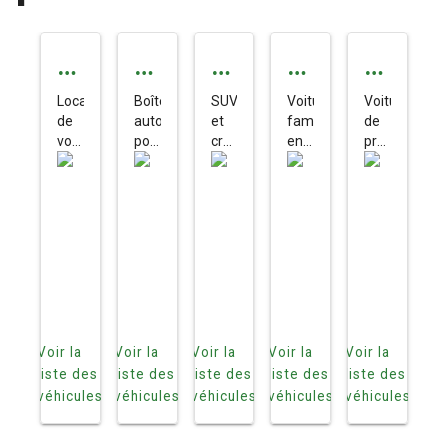
E
A
S
F
P
c
ut
U
a
re
Location
Boîte
SUV
Voiture
Voiture
de
automatique
et
familiale
de
o
o
V
m
st
voiture
pour
crossover
en
prestige
n
à La
m
votre
&
en
ili
location
ig
à
Réunion
location
location
à La
louer
o
at
C
al
e
à
à La
à La
Réunion
à La
prix
Réunion
Réunion
Réunion
m
iq
ro
e
maîtrisé
iq
u
s
u
e
s
e
o
Voir la
Voir la
Voir la
Voir la
Voir la
v
liste des
liste des
liste des
liste des
liste des
véhicules
véhicules
véhicules
véhicules
véhicules
er