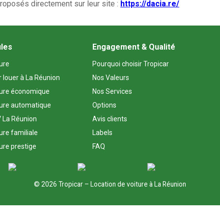
proposés directement sur leur site :
https://dacia.re/
ules
Engagement & Qualité
ture
Pourquoi choisir Tropicar
r louer à La Réunion
Nos Valeurs
ture économique
Nos Services
ture automatique
Options
 La Réunion
Avis clients
ure familiale
Labels
ure prestige
FAQ
© 2026 Tropicar – Location de voiture à La Réunion