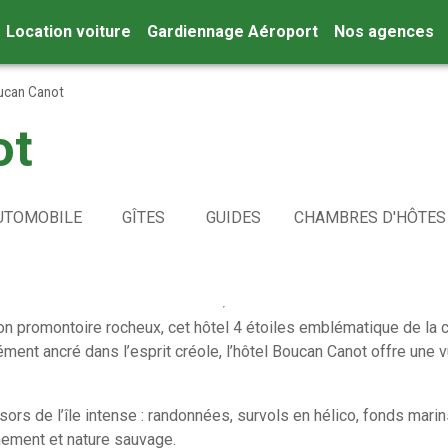
Location voiture
Gardiennage Aéroport
Nos agences
ucan Canot
ot
UTOMOBILE
GÎTES
GUIDES
CHAMBRES D'HÔTES
n promontoire rocheux, cet hôtel 4 étoiles emblématique de la c
ment ancré dans l’esprit créole, l’hôtel Boucan Canot offre une v
ésors de l’île intense : randonnées, survols en hélico, fonds mari
inement et nature sauvage.