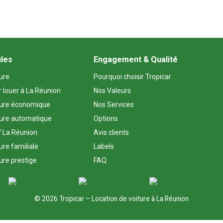
ules
Engagement & Qualité
ture
Pourquoi choisir Tropicar
r louer à La Réunion
Nos Valeurs
ture économique
Nos Services
ture automatique
Options
 La Réunion
Avis clients
ure familiale
Labels
ure prestige
FAQ
© 2026 Tropicar – Location de voiture à La Réunion