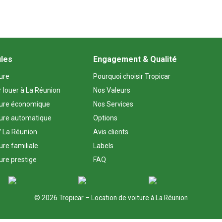
ules
Engagement & Qualité
ture
Pourquoi choisir Tropicar
r louer à La Réunion
Nos Valeurs
ture économique
Nos Services
ture automatique
Options
 La Réunion
Avis clients
ure familiale
Labels
ure prestige
FAQ
© 2026 Tropicar – Location de voiture à La Réunion